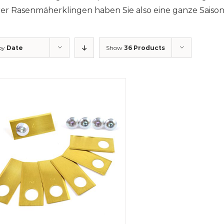
er Rasenmäherklingen haben Sie also eine ganze Saiso
 by
Date
Show
36 Products