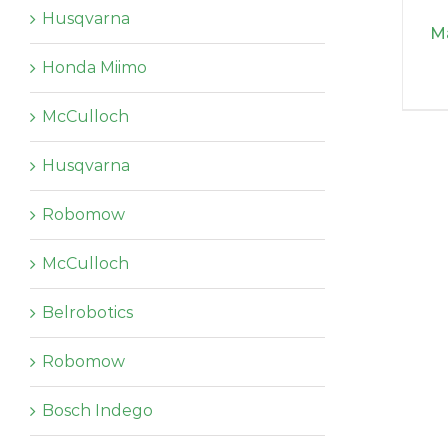
Husqvarna
M
Honda Miimo
McCulloch
Husqvarna
Robomow
McCulloch
Belrobotics
Robomow
Bosch Indego