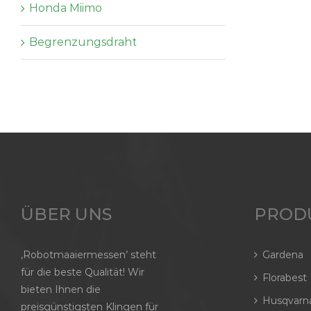
Honda Miimo
Begrenzungsdraht
ÜBER UNS
PROD
‚Robotmaaiermessen’ steht
Gardena
für die beste Qualität! Wir
Florabest
bieten Ihnen die
Husqvarn
preisgünstigsten Klingen für