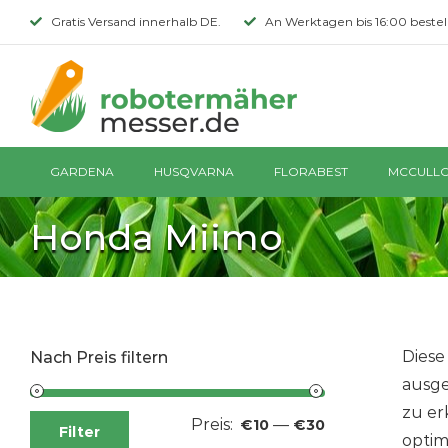
Skip
Gratis Versand innerhalb DE.
An Werktagen bis 16:00 bestell
to
content
GARDENA
HUSQVARNA
FLORABEST
MCCULL
Honda Miimo
Diese
Nach Preis filtern
ausge
zu er
Preis:
—
Min.
Max.
€10
€30
Filter
optim