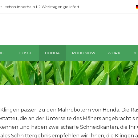
t - schon innerhalb 1-2 Werktagen geliefert!
OCH
BOSCH
HONDA
ROBOMOW
WORX
BE
 Klingen passen zu den Mährobotern von Honda. Die Ra
stattet, die an der Unterseite des Mähers angebracht si
kennen und haben zwei scharfe Schneidkanten, die Ihr G
ales Schnittergebnis empfehlen wir Ihnen, die Klingen