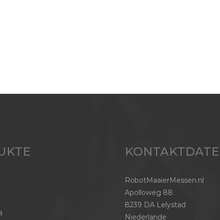
UKTE
KONTAKTDAT
RobotMaaierMessen.nl
Apolloweg 88
8239 DA Lelystad
a
Niederlande