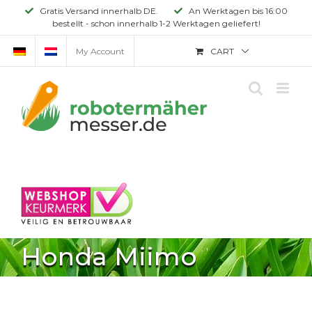
Skip
Gratis Versand innerhalb DE.
An Werktagen bis 16:00
bestellt - schon innerhalb 1-2 Werktagen geliefert!
to
content
My Account
CART
Honda Miimo