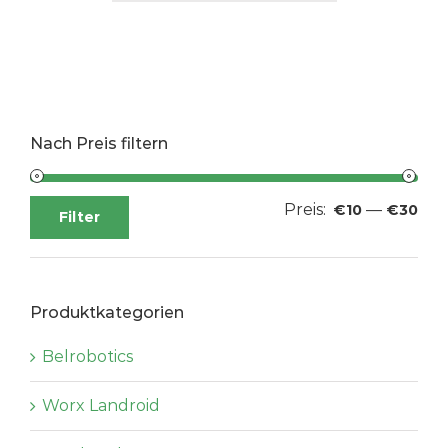
Nach Preis filtern
Preis:
—
Min
Max
€10
€30
Filter
Pre
Pre
Produktkategorien
Belrobotics
Worx Landroid