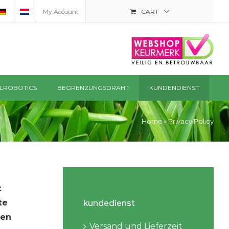
My Account
CART
LROBOTICS
BEGRENZUNGSDRAHT
KUNDENDIENST
Home
»
Privacy Policy
t
te
kundedienst
nen
Versand und Lieferzeit