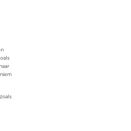
en
oals
maar
oniem
zoals