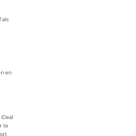
 als
en en
 iDeal
r te
gt.