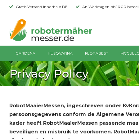
Skip
Gratis Versand innerhalb DE.
An Werktagen bis 16:00 bestell
to
content
GARDENA
HUSQVARNA
FLORABEST
MCCULL
Privacy Policy
RobotMaaierMessen, ingeschreven onder KvKnr:
persoonsgegevens conform de Algemene Verord
kader heeft RobotMaaierMessen passende maa
beveiligen en misbruik te voorkomen. RobotM