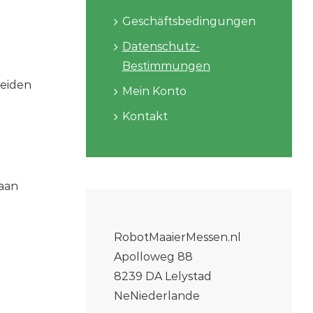
Geschäftsbedingungen
Datenschutz-
Bestimmungen
leiden
Mein Konto
Kontakt
aan
RobotMaaierMessen.nl
Apolloweg 88
8239 DA Lelystad
NeNiederlande