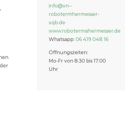
info@xn--
r
robotermhermesser-
xqb.de
www.robotermähermesser.de
Whatsapp:
06 419 048 16
Öffnungszeiten:
nnen
Mo-Fr von 8:30 bis 17:00
rder
Uhr