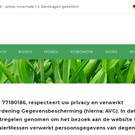
t - schon innerhalb 1-2 Werktagen geliefert!
OCH
BOSCH
HONDA
ROBOMOW
WORX
BE
 77180186, respecteert uw privacy en verwerkt
ening Gegevensbescherming (hierna: AVG). In da
tregelen genomen om het bezoek aan de website 
aaierMessen verwerkt persoonsgegevens van dege