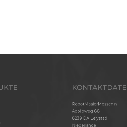
UKTE
KONTAKTDAT
RobotMaaierMessen.nl
Apolloweg 88
8239 DA Lelystad
a
Niederlande