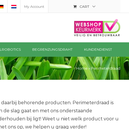
My Account
CART
LROBOTICS
BEGRENZUNGSDRAHT
KUNDENDIENST
Home
»
Perimeterdraad
e daarbij behorende producten. Perimeterdraad is
 de slag gaat en met ons onderstaande
erhouden bij ligt! Weet u niet welk product voor u
et ons op, we helpen u graag verder!