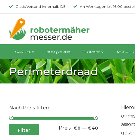
Skip
Gratis Versand innerhalb DE.
An Werktagen bis 16:00 bestell
to
content
GARDENA
HUSQVARNA
FLORABEST
MCCULL
Perimeterdraad
Hiero
Nach Preis filtern
onmis
assor
Preis:
—
Min.
Max.
€0
€40
Filter
gesch