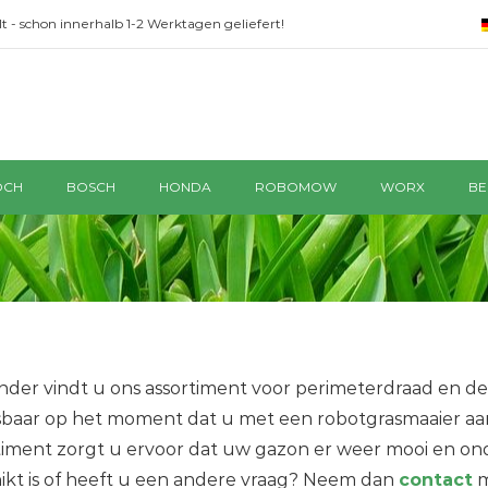
t - schon innerhalb 1-2 Werktagen geliefert!
OCH
BOSCH
HONDA
ROBOMOW
WORX
BE
nder vindt u ons assortiment voor perimeterdraad en d
baar op het moment dat u met een robotgrasmaaier aan
timent zorgt u ervoor dat uw gazon er weer mooi en ond
ikt is of heeft u een andere vraag? Neem dan
contact
m