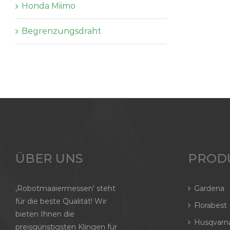
Honda Miimo
Begrenzungsdraht
ÜBER UNS
PROD
‚Robotmaaiermessen’ steht
Gardena
für die beste Qualität! Wir
Florabest
bieten Ihnen die
Husqvarn
preisgünstigsten Klingen für