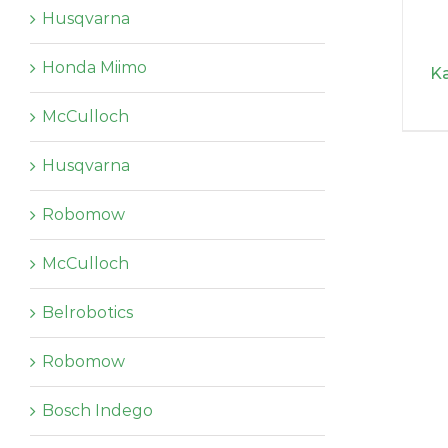
Husqvarna
Honda Miimo
Ka
McCulloch
Husqvarna
Robomow
McCulloch
Belrobotics
Robomow
Bosch Indego