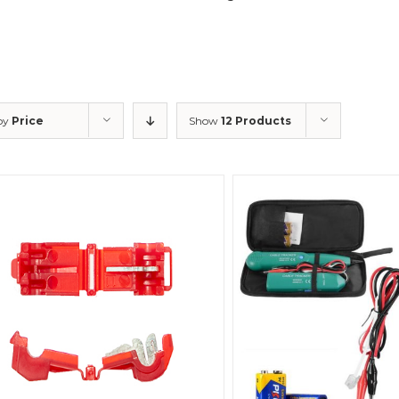
 by
Price
Show
12 Products