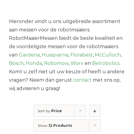
Hieronder vindt u ons uitgebreide assortiment
aan messen voor de robotmaaiers.
RobotMaaierMessen biedt de beste kwaliteit en
de voordeligste messen voor de robotmaaiers
van
Gardena
,
Husqvarna
,
Florabest
,
McCulloch
,
Bosch
,
Honda
,
Robomow
,
Worx
en
Belrobotics
.
Komt u zelf niet uit uw keuze of heeft u andere
vragen? Neem dan gerust
contact
met ons op,
wij adviseren u graag!
Sort by
Price
Show
12 Products