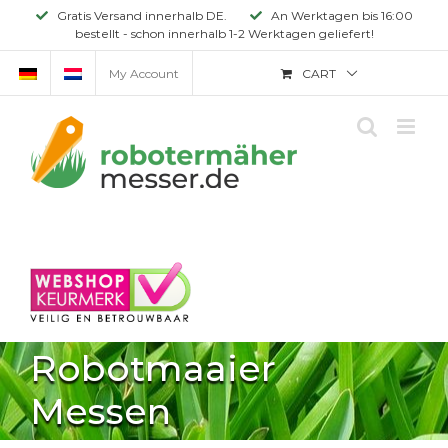
Skip
Gratis Versand innerhalb DE.
An Werktagen bis 16:00
bestellt - schon innerhalb 1-2 Werktagen geliefert!
to
content
My Account
CART
Robotmaaier
Messen