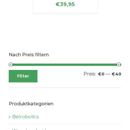
€
39,95
Nach Preis filtern
Preis:
—
Min
Max
€0
€40
Filter
Pre
Pre
Produktkategorien
Belrobotics