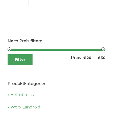
Nach Preis filtern
Preis:
—
Min
Max
€20
€30
Filter
Pre
Pre
Produktkategorien
Belrobotics
Worx Landroid