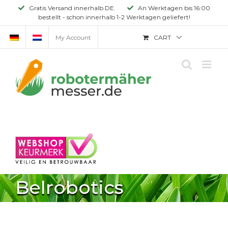
Skip
Gratis Versand innerhalb DE.
An Werktagen bis 16:00
bestellt - schon innerhalb 1-2 Werktagen geliefert!
to
content
My Account
CART
Belrobotics